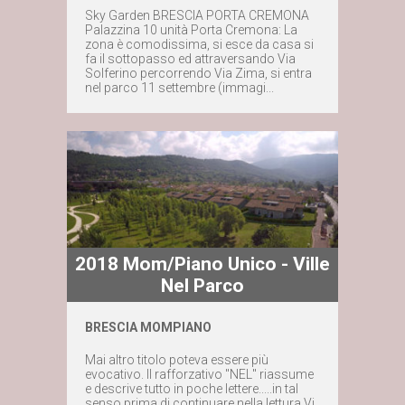
Maggiori dettagli
Sky Garden BRESCIA PORTA CREMONA
Palazzina 10 unità Porta Cremona: La
zona è comodissima, si esce da casa si
Contattaci subito
fa il sottopasso ed attraversando Via
Solferino percorrendo Via Zima, si entra
nel parco 11 settembre (immagi...
2018 Mom/Piano Unico - Ville
Nel Parco
BRESCIA MOMPIANO
Maggiori dettagli
Mai altro titolo poteva essere più
evocativo. Il rafforzativo "NEL" riassume
Contattaci subito
e descrive tutto in poche lettere.....in tal
senso prima di continuare nella lettura Vi