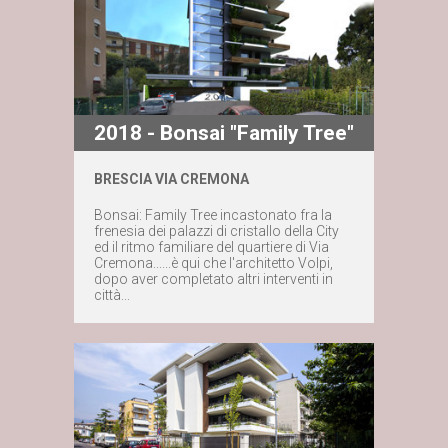
2018 - Bonsai "Family Tree"
BRESCIA VIA CREMONA
Maggiori dettagli
Bonsai: Family Tree incastonato fra la
frenesia dei palazzi di cristallo della City
ed il ritmo familiare del quartiere di Via
Contattaci subito
Cremona......è qui che l'architetto Volpi,
dopo aver completato altri interventi in
città...