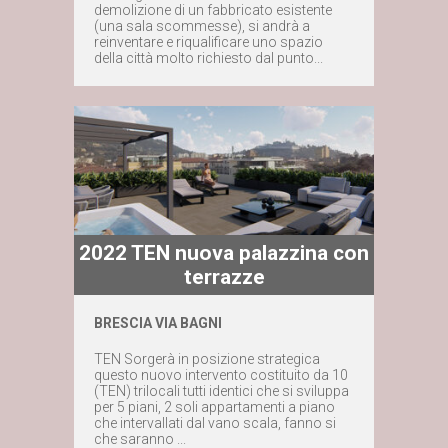
demolizione di un fabbricato esistente
Contattaci subito
(una sala scommesse), si andrà a
reinventare e riqualificare uno spazio
della città molto richiesto dal punto...
2022 TEN nuova palazzina con
terrazze
BRESCIA VIA BAGNI
Maggiori dettagli
TEN Sorgerà in posizione strategica
questo nuovo intervento costituito da 10
Contattaci subito
(TEN) trilocali tutti identici che si sviluppa
per 5 piani, 2 soli appartamenti a piano
che intervallati dal vano scala, fanno si
che saranno ...