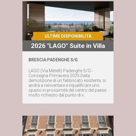
ULTIME DISPONIBILITÀ
2026 "LAGO" Suite in Villa
BRESCIA PADENGHE S/G
LAGO (Via Metelli) Padenghe S/G -
Maggiori dettagli
Consegna Primavera 2025 Dalla
demolizione di un fabbricato esistente, si
andrà a reinventare e riqualificare uno
Contattaci subito
spazio in prossimità del centro del paese
molto richiesto dal punto di v...