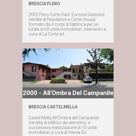
BRESCIA FLERO
Maggiori dettagli
2002 Flero Corte Sant' Eurosia Gestione
vendite di Residence a Corte chiusa
formato da 4 corpi di fabbrica per un
Contattaci subito
totale di 60 unità immobiliari, intervento a
cura di La Corte srl ...
2000 - All'Ombra Del Campanile
BRESCIA CASTELMELLA
Maggiori dettagli
Castel Mella All'Ombra del Campanile:
Vendita di edificio da demolirsi, e
Contattaci subito
successiva realizzazione di 10 unità
immobiliari a cura di Hevea Srl. ...