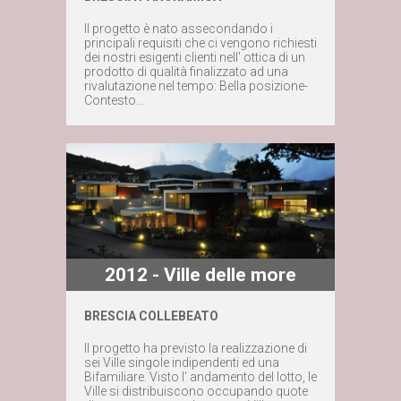
Maggiori dettagli
Il progetto è nato assecondando i
principali requisiti che ci vengono richiesti
dei nostri esigenti clienti nell' ottica di un
Contattaci subito
prodotto di qualità finalizzato ad una
rivalutazione nel tempo: Bella posizione-
Contesto...
2012 - Ville delle more
BRESCIA COLLEBEATO
Maggiori dettagli
Il progetto ha previsto la realizzazione di
sei Ville singole indipendenti ed una
Bifamiliare. Visto l' andamento del lotto, le
Contattaci subito
Ville si distribuiscono occupando quote