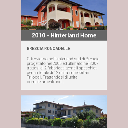
2010 - Hinterland Home
BRESCIA RONCADELLE
Maggiori dettagli
Ci troviamo nell'hinterland sud di Brescia,
progettato nel 2006 ed ultimato nel 2007
trattasi di 2 fabbricati gemelli specchiati
Contattaci subito
per un totale di 12 unità immobiliari
Trilocali. Trattandosi di unità
completamente ind...