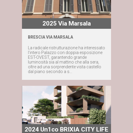
2025 Via Marsala
BRESCIA VIA MARSALA
Maggiori dettagli
La radicale ristrutturazione ha interessato
l'intero Palazzo con doppia esposizione
Contattaci subito
EST-OVEST, garantendo grande
luminosità sia al mattino che alla sera,
oltre ad una sorprendente vista castello
dal piano secondo a s...
2024 Un1co BRIXIA CITY LIFE