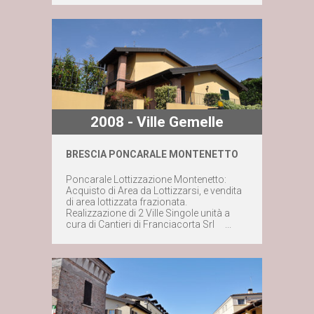
2008 - Ville Gemelle
BRESCIA PONCARALE MONTENETTO
Maggiori dettagli
Poncarale Lottizzazione Montenetto:
Acquisto di Area da Lottizzarsi, e vendita
Contattaci subito
di area lottizzata frazionata.
Realizzazione di 2 Ville Singole unità a
cura di Cantieri di Franciacorta Srl ...