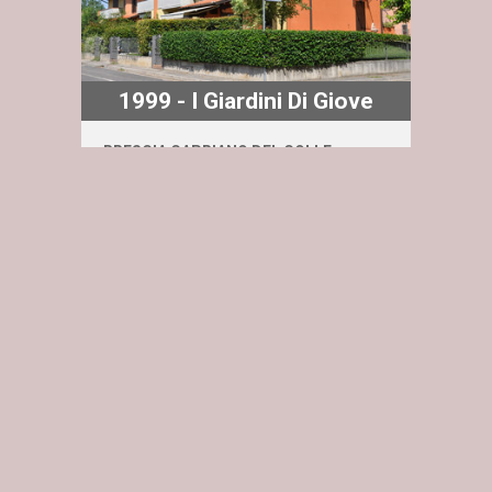
1999 - I Giardini Di Giove
BRESCIA CAPRIANO DEL COLLE
Maggiori dettagli
Capriano Del Colle: Vendita di area di
completamento. Realizzazione di 2 edifici
di 6 unità per un totale di 12 Villette
Contattaci subito
indipendenti a cura di Hevea Srl. ...
1998 - I Giardini Di Marzo