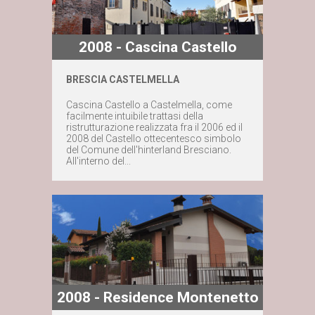
2008 - Cascina Castello
BRESCIA CASTELMELLA
Maggiori dettagli
Cascina Castello a Castelmella, come
facilmente intuibile trattasi della
Contattaci subito
ristrutturazione realizzata fra il 2006 ed il
2008 del Castello ottecentesco simbolo
del Comune dell'hinterland Bresciano.
All'interno del...
2008 - Residence Montenetto