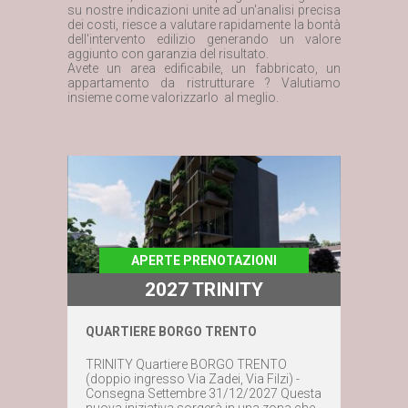
su nostre indicazioni unite ad un'analisi precisa
dei costi, riesce a valutare rapidamente la bontà
dell'intervento edilizio generando un valore
aggiunto con garanzia del risultato.
Avete un area edificabile, un fabbricato, un
appartamento da ristrutturare ? Valutiamo
insieme come valorizzarlo al meglio.
APERTE PRENOTAZIONI
2027 TRINITY
QUARTIERE BORGO TRENTO
TRINITY Quartiere BORGO TRENTO
(doppio ingresso Via Zadei, Via Filzi) -
Consegna Settembre 31/12/2027 Questa
nuova iniziativa sorgerà in una zona che