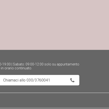
:30-19:00 | Sabato: 09:00-12:00 solo su appuntamento
e in orario continuato.
Chiamaci allo 030/3760041