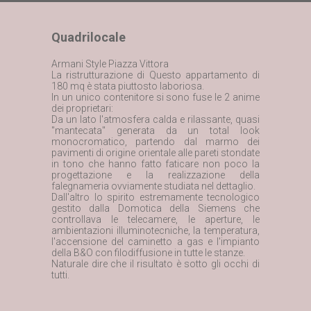
Quadrilocale
Armani Style Piazza Vittora
La ristrutturazione di Questo appartamento di
180 mq è stata piuttosto laboriosa.
In un unico contenitore si sono fuse le 2 anime
dei proprietari:
Da un lato l'atmosfera calda e rilassante, quasi
"mantecata" generata da un total look
monocromatico, partendo dal marmo dei
pavimenti di origine orientale alle pareti stondate
in tono che hanno fatto faticare non poco la
progettazione e la realizzazione della
falegnameria ovviamente studiata nel dettaglio.
Dall'altro lo spirito estremamente tecnologico
gestito dalla Domotica della Siemens che
controllava le telecamere, le aperture, le
ambientazioni illuminotecniche, la temperatura,
l'accensione del caminetto a gas e l'impianto
della B&O con filodiffusione in tutte le stanze.
Naturale dire che il risultato è sotto gli occhi di
tutti.